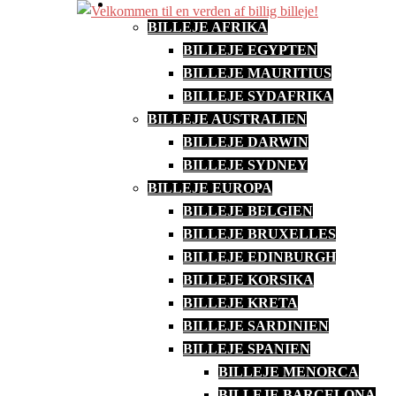
BILLEJE I HELE VERDEN
Skip
BILLEJE AFRIKA
to
BILLEJE EGYPTEN
content
BILLEJE MAURITIUS
BILLEJE SYDAFRIKA
BILLEJE AUSTRALIEN
BILLEJE DARWIN
BILLEJE SYDNEY
BILLEJE EUROPA
BILLEJE BELGIEN
BILLEJE BRUXELLES
BILLEJE EDINBURGH
BILLEJE KORSIKA
BILLEJE KRETA
BILLEJE SARDINIEN
BILLEJE SPANIEN
BILLEJE MENORCA
BILLEJE BARCELONA