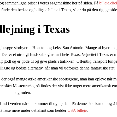
e og sammenligne priser i vores søgemaskine her på siden. På
billeje.clic
inde den bedste og billigste billeje i Texas, så er du på den rigtige side
lejning i Texas
og besøge storbyerne Houston og f.eks. San Antonio. Mange af byerne og
. Der er et utroligt landskab og natur i hele Texas. Vejnettet i Texas er 
g godt og er gode til og give plads i trafikken. Offentlig transport funge
billigste og bedste alternativ, når man vil udforske denne fantastiske stat.
es der også mange ærke amerikanske sportsgrene, man kan opleve når ma
reslået Mostertrucks, så findes der vist ikke noget mere amerikansk en
og rodeo.
and i verden når det kommer til og leje bil. På denne side kan du også lej
så læse mere under det afsnit som hedder
USA billeje
.