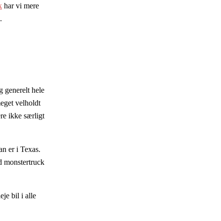
k
har vi mere
.
 generelt hele
meget velholdt
re ikke særligt
n er i Texas.
d monstertruck
e bil i alle