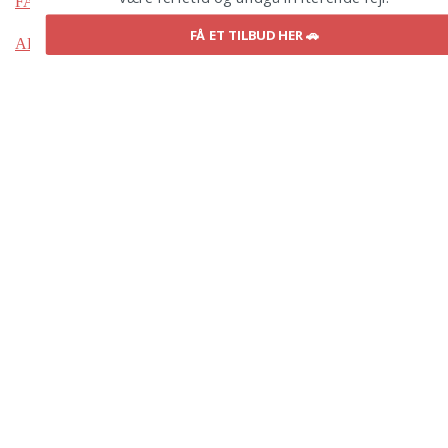
FAQ – OM BILLEJE
FÅ ET TILBUD HER 🚗
ADMINISTRER RESERVATION
VÆLG BILLEJE.CLICK FORDI
BOOK BILLIG BILLEJE I HELE VERDEN
SØG OG SAMMENLIGN PRISER HER
VÆLG MELLEM 1700 BILUDLEJNINGSSELSKABER
MULIGHED FOR PERSONLIG SERVICE
Kontakt os
Kontakt oplysninger efter du har bestilt
Telefonnummer: