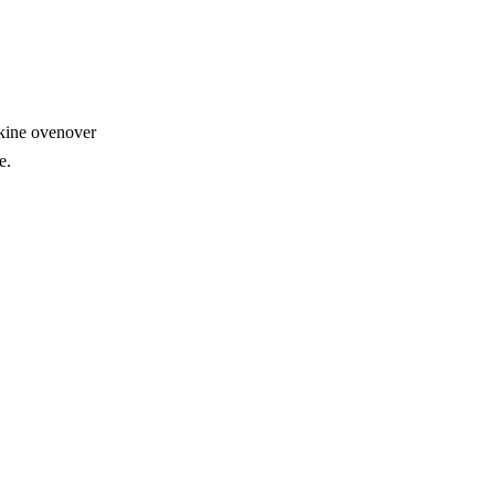
skine ovenover
e.