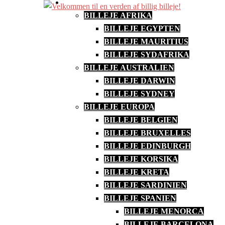
BILLEJE I HELE VERDEN
Skip
BILLEJE AFRIKA
to
BILLEJE EGYPTEN
content
BILLEJE MAURITIUS
BILLEJE SYDAFRIKA
BILLEJE AUSTRALIEN
BILLEJE DARWIN
BILLEJE SYDNEY
BILLEJE EUROPA
BILLEJE BELGIEN
BILLEJE BRUXELLES
BILLEJE EDINBURGH
BILLEJE KORSIKA
BILLEJE KRETA
BILLEJE SARDINIEN
BILLEJE SPANIEN
BILLEJE MENORCA
BILLEJE BARCELONA