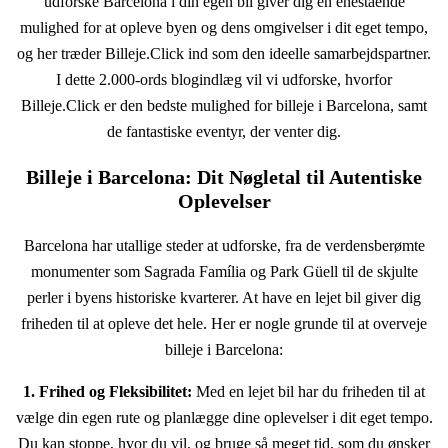
udforske Barcelona i din egen bil giver dig en enestående
mulighed for at opleve byen og dens omgivelser i dit eget tempo,
og her træder Billeje.Click ind som den ideelle samarbejdspartner.
I dette 2.000-ords blogindlæg vil vi udforske, hvorfor
Billeje.Click er den bedste mulighed for billeje i Barcelona, samt
de fantastiske eventyr, der venter dig.
Billeje i Barcelona: Dit Nøgletal til Autentiske
Oplevelser
Barcelona har utallige steder at udforske, fra de verdensberømte
monumenter som Sagrada Família og Park Güell til de skjulte
perler i byens historiske kvarterer. At have en lejet bil giver dig
friheden til at opleve det hele. Her er nogle grunde til at overveje
billeje i Barcelona:
1. Frihed og Fleksibilitet:
Med en lejet bil har du friheden til at
vælge din egen rute og planlægge dine oplevelser i dit eget tempo.
Du kan stoppe, hvor du vil, og bruge så meget tid, som du ønsker